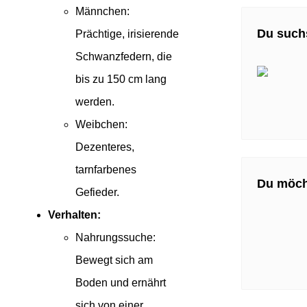
Männchen:
Du suchs
Prächtige, irisierende
Schwanzfedern, die
bis zu 150 cm lang
werden.
Weibchen:
Dezenteres,
tarnfarbenes
Du möch
Gefieder.
Verhalten:
Nahrungssuche:
Bewegt sich am
Boden und ernährt
sich von einer