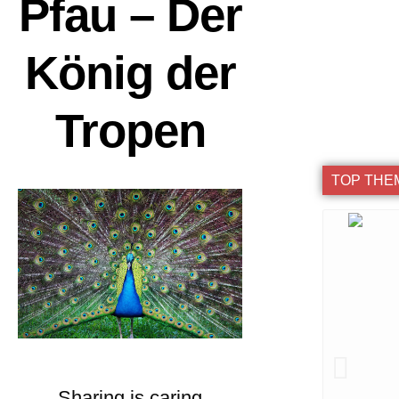
Pfau – Der
König der
Tropen
TOP THE
Sharing is caring