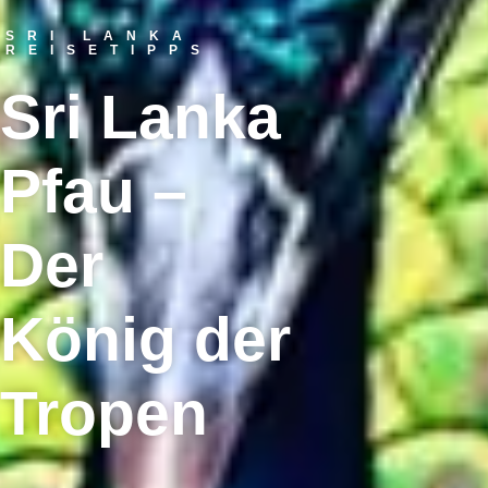
SRI LANKA
REISETIPPS
Sri Lanka
Pfau –
Der
König der
Tropen