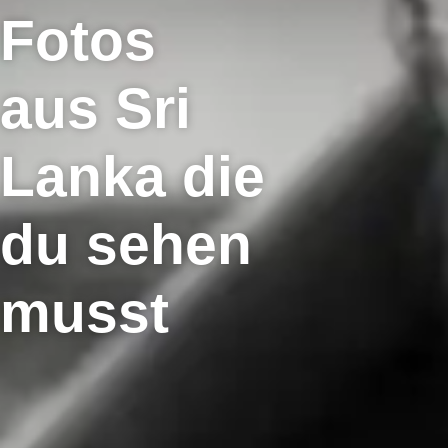
Fotos
aus Sri
Lanka die
du sehen
musst