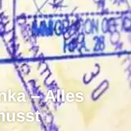
nka – Alles
musst