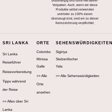
unabhängig und ohne Hersteller-
Vorgaben. Auch, wenn wir diese
Produkte selbst verwenden
und/oder zu 100% davon
überzeugt sind, sind wir zu dieser
Kennzeichnung verpflichtet.
SRI LANKA
ORTE
SEHENSWÜRDIGKEITE
Colombo
Sigiriya
Sri Lanka
Mirissa
Stelzenfischer
Reiseführer
Galle
Yala
Reisevorbereitung
>> Alle
>> Alle Sehenswürdigkeiten
Tipps während
Orte
der Reise
ansehen
>> Alles über Sri
Lanka