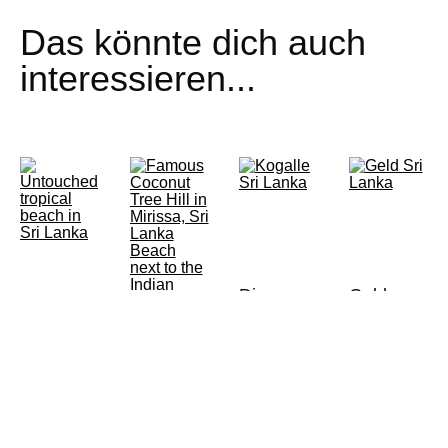
Das könnte dich auch
interessieren...
Die
Geld
Stelzenfischer
abheben
Urlaub
in Sri
in Sri
Sri Lanka
Lanka –
Lanka
Abzocke?
Mirissa-
Sri Lanka