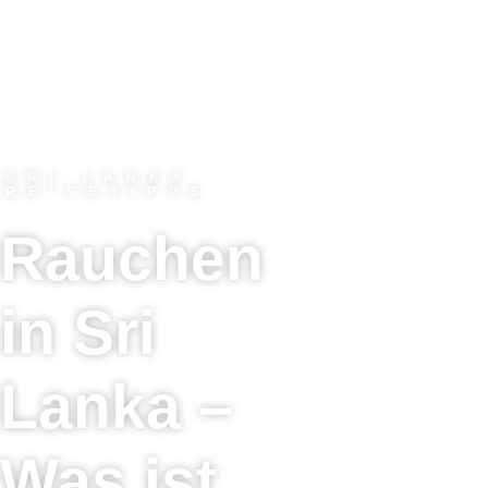
SRI LANKA
REISETIPPS
Rauchen
in Sri
Lanka –
Was ist