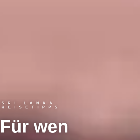
SRI LANKA
REISETIPPS
Für wen