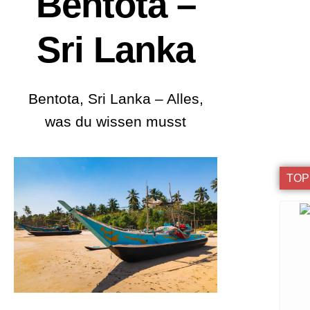
Bentota –
Sri Lanka
Bentota, Sri Lanka – Alles,
was du wissen musst
TOP