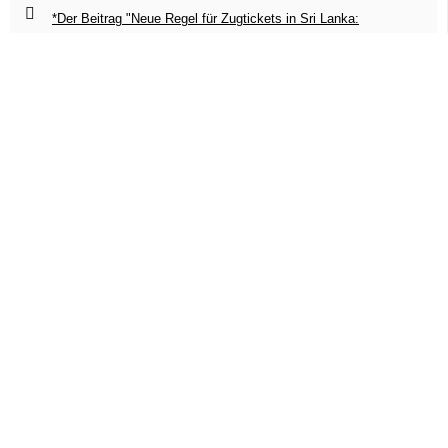
*Der Beitrag "Neue Regel für Zugtickets in Sri Lanka:
Passnummer jetzt Pflicht" enthält Werbung
TRAVEL EAT LOVE