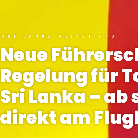
SRI LANKA REISETIPPS
Neue Führersc
Regelung für T
Sri Lanka – ab 
direkt am Flu