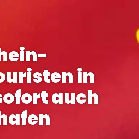
hein-
ouristen in
sofort auch
ghafen