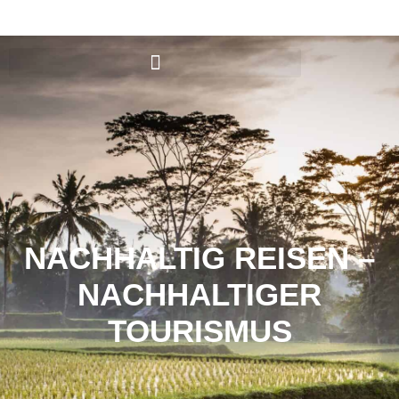
HOME
SRI LANKA
AKTUELLES
NACHHALTIG REISEN –
NACHHALTIGER
TOURISMUS