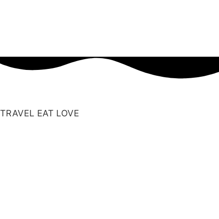
TRAVEL EAT LOVE
Auf TRAVEL EAT LOVE verwenden wir sog.
Affiliate-Links (Werbelinks), welche mit einem *
gekennzeichnet wurden.
Diese Links leiten dich auf die Angebote externer
Webseiten unserer Partner (Amazon, usw.) weiter.
Wenn Du diesen Links folgst und ein Produkt beim